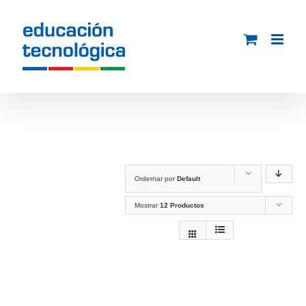
Saltar
al
contenido
Ordernar por
Default
Mostrar
12 Productos