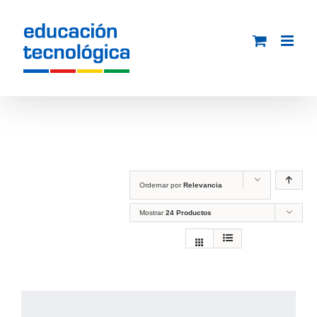
Saltar
al
contenido
Ordernar por
Relevancia
Mostrar
24 Productos