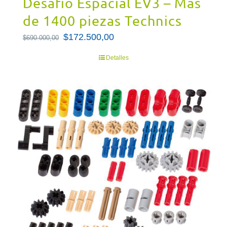
Desafío Espacial EV3 – Más
de 1400 piezas Technics
El
$
172.500,00
El
$
690.000,00
precio
precio
Detalles
original
actual
era:
es:
$690.000,00.
$172.500,00.