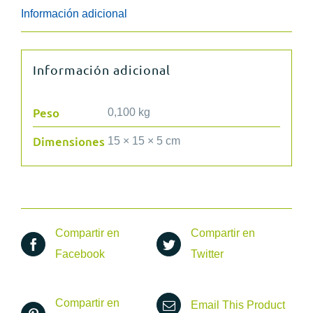
Repuestos
Información adicional
LME
2
cantidad
Información adicional
Peso
0,100 kg
Dimensiones
15 × 15 × 5 cm
Compartir en
Compartir en
Facebook
Twitter
Compartir en
Email This Product