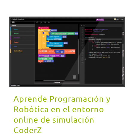
Aprende Programación y
Robótica en el entorno
online de simulación
CoderZ