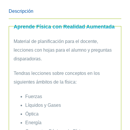
Institución
Descripción
con
Realidad
Aprende Física con Realidad Aumentada
Aumentada
(RA)
Material de planificación para el docente,
-
lecciones con hojas para el alumno y preguntas
Vividbooks
disparadoras.
cantidad
Tendras lecciones sobre conceptos en los
siguientes ámbitos de la física:
Fuerzas
Líquidos y Gases
Óptica
Energía