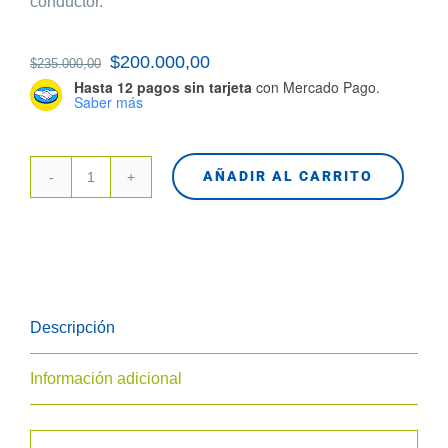
conductor.
El
$
200.000,00
El
$
235.000,00
Hasta 12 pagos sin tarjeta
con Mercado Pago.
precio
precio
Saber más
original
actual
era:
es:
AÑADIR AL CARRITO
$235.000,00.
$200.000,00.
Pack
de
5
Placas
Makey
Descripción
Makey
cantidad
Información adicional