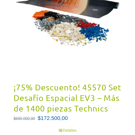
¡75% Descuento! 45570 Set
Desafío Espacial EV3 – Más
de 1400 piezas Technics
El
$
172.500,00
El
$
690.000,00
precio
precio
Detalles