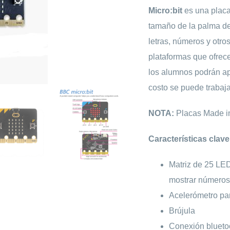
Micro:bit
es una placa
tamaño de la palma d
letras, números y otro
plataformas que ofrec
los alumnos podrán a
costo se puede trabaja
NOTA:
Placas Made i
Características clave
Matriz de 25 LE
mostrar números
Acelerómetro par
Brújula
Conexión bluetoo