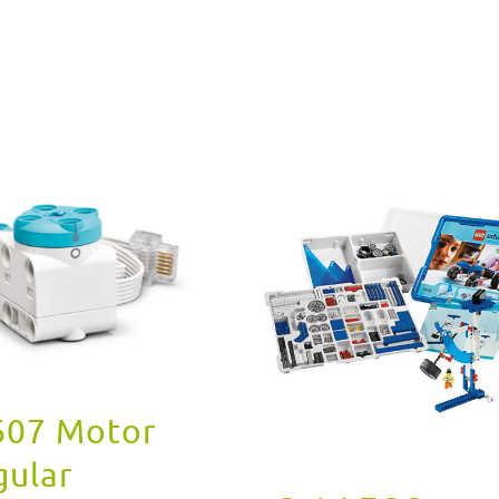
607 Motor
gular