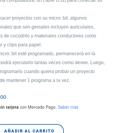
una computadora, un cable USB para conectar su
hacer proyectos con su micro: bit, algunos
nales que son geniales incluyen auriculares,
s de cocodrilo y materiales conductores como
o y clips para papel.
icro: bit esté programado, permanecerá en la
podrá ejecutarlo tantas veces como desee. Luego,
rogramarlo cuando quiera probar un proyecto
ede mantener 1 programa a la vez.
,00
El
precio
in tarjeta
con Mercado Pago.
Saber más
actual
es:
AÑADIR AL CARRITO
0.
$380.000,00.