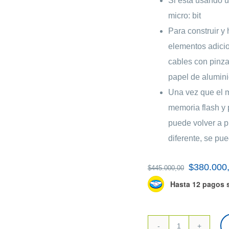
Si está usando 
micro: bit
Para construir y 
elementos adicio
cables con pinza
papel de alumini
Una vez que el m
memoria flash y 
puede volver a p
diferente, se pu
El
$
380.000
$
445.000,00
precio
Hasta 12 pagos s
original
era:
$445.000,0