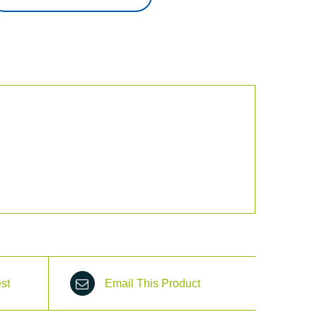
st
Email This Product