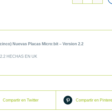
Pack
de
5
Placas
Micro:bit
-
cinco) Nuevas Placas Micro:bit – Version 2.2
Version
2.2
2.2 HECHAS EN UK
cantidad
Compartir en Twitter
Compartir en Pintere