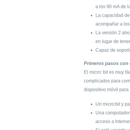
a los 90 mA de la
La capacidad de 
acompañar a los 
La versión 2 ah
en lugar de tener
Capaz de soporta
Primeros pasos con e
El micro: bit es muy f
complicados para come
dispositivo móvil par
Un micro:bit y p
Una computadora,
acceso a Interne