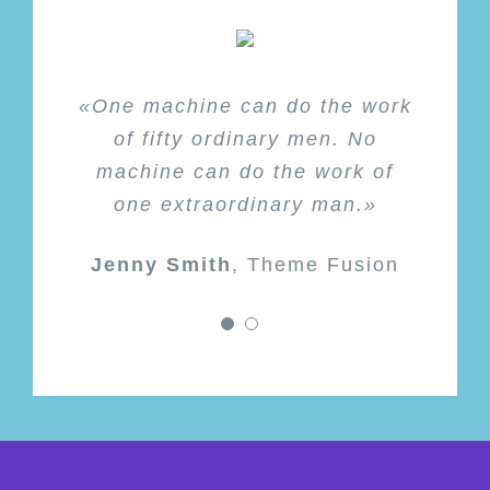
«One machine can do the work
«Technology made large
populations possible; large
of fifty ordinary men. No
machine can do the work of
populations now make
technology indispensable.»
one extraordinary man.»
Jenny Smith
Hannah Vermont
,
Theme Fusion
Theme
Fusion