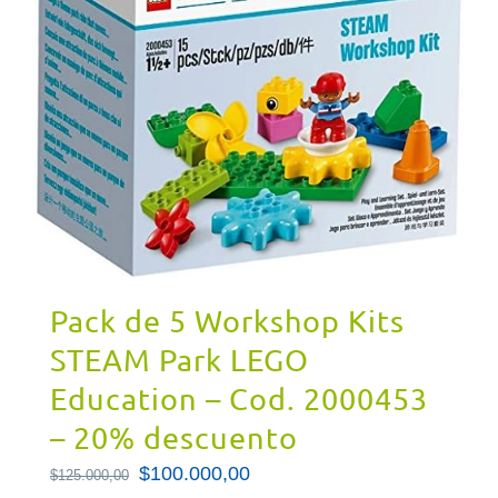
Pack de 5 Workshop Kits
STEAM Park LEGO
Education – Cod. 2000453
– 20% descuento
El
$
100.000,00
El
$
125.000,00