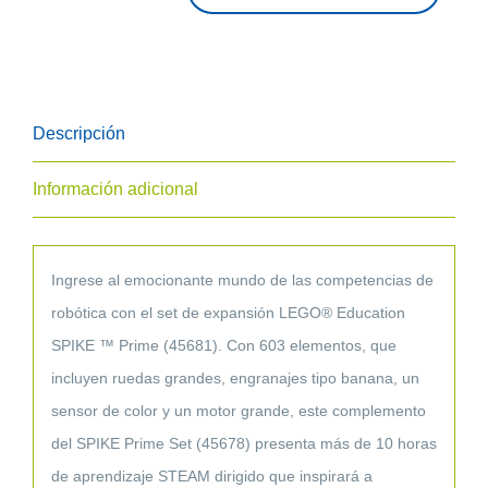
45681
SPIKE™
Prime
Set
Descripción
de
Expansión
Información adicional
(con
motor
y
Ingrese al emocionante mundo de las competencias de
sensor)
robótica con el set de expansión LEGO® Education
cantidad
SPIKE ™ Prime (45681). Con 603 elementos, que
incluyen ruedas grandes, engranajes tipo banana, un
sensor de color y un motor grande, este complemento
del SPIKE Prime Set (45678) presenta más de 10 horas
de aprendizaje STEAM dirigido que inspirará a