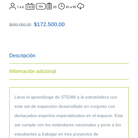
El
$
172.500,00
El
$
690.000,00
precio
precio
original
actual
era:
es:
Descripción
$690.000,00.
$172.500,00.
Información adicional
Lleva el aprendizaje de STEAM a la estratósfera con
este set de expansión desarrollado en conjunto con
destacados expertos especializados en el espacio. Este
set cumple con los estándares nacionales y pone a los
estudiantes a trabajar en tres proyectos de