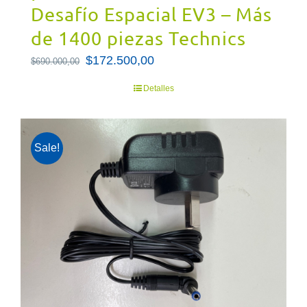
Desafío Espacial EV3 – Más
de 1400 piezas Technics
El
$
172.500,00
El
$
690.000,00
precio
precio
Detalles
original
actual
era:
es:
$690.000,00.
$172.500,00.
Sale!