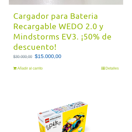
Cargador para Bateria
Recargable WEDO 2.0 y
Mindstorms EV3. ¡50% de
descuento!
El
$
15.000,00
El
$
30.000,00
precio
precio
Añadir al carrito
Detalles
original
actual
era:
es:
$30.000,00.
$15.000,00.