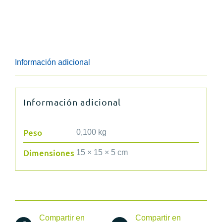
Sensor
de
Fuerza
SPIKE
Información adicional
cantidad
Información adicional
Peso
0,100 kg
Dimensiones
15 × 15 × 5 cm
Compartir en
Compartir en