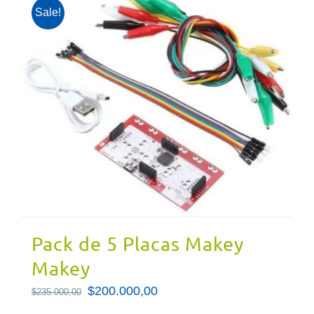
Sale!
Pack de 5 Placas Makey
Makey
El
$
200.000,00
El
$
235.000,00
precio
precio