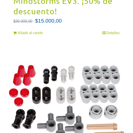
Mindstorms EV3. ¡50% de
descuento!
El
$
15.000,00
El
$
30.000,00
precio
precio
Añadir al carrito
Detalles
original
actual
era:
es:
$30.000,00.
$15.000,00.