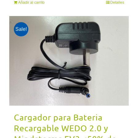
Añadir al carrito
Detalles
original
actual
era:
es:
$235.000,00.
$200.000,00.
Sale!
Cargador para Bateria
Recargable WEDO 2.0 y