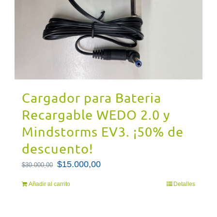
Cargador para Bateria
Recargable WEDO 2.0 y
Mindstorms EV3. ¡50% de
descuento!
El
$
15.000,00
El
$
30.000,00
precio
precio
Añadir al carrito
Detalles
original
actual
era:
es: