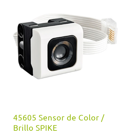
$30.000,00.
$15.000,00.
45605 Sensor de Color /
Brillo SPIKE