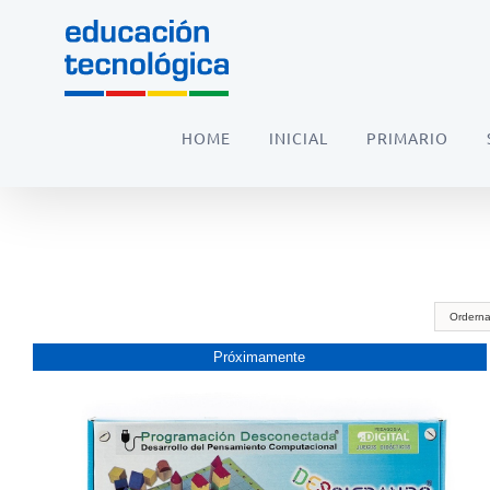
Saltar
al
contenido
HOME
INICIAL
PRIMARIO
Orderna
Próximamente
PRóXIMAMENTE