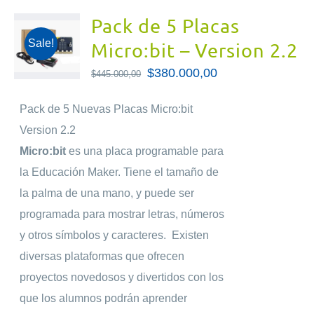
Pack de 5 Placas
Sale!
Micro:bit – Version 2.2
El
$
380.000,00
El
$
445.000,00
precio
precio
Pack de 5 Nuevas Placas Micro:bit
original
actual
Version 2.2
era:
es:
Micro:bit
es una placa programable para
$445.000,00.
$380.000,00.
la Educación Maker. Tiene el tamaño de
la palma de una mano, y puede ser
programada para mostrar letras, números
y otros símbolos y caracteres. Existen
diversas plataformas que ofrecen
proyectos novedosos y divertidos con los
que los alumnos podrán aprender