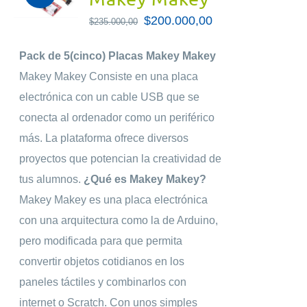
El
$
200.000,00
El
$
235.000,00
precio
precio
Pack de 5(cinco) Placas Makey Makey
original
actual
Makey Makey Consiste en una placa
era:
es:
electrónica con un cable USB que se
$235.000,00.
$200.000,00.
conecta al ordenador como un periférico
más. La plataforma ofrece diversos
proyectos que potencian la creatividad de
tus alumnos.
¿Qué es Makey Makey?
Makey Makey es una placa electrónica
con una arquitectura como la de Arduino,
pero modificada para que permita
convertir objetos cotidianos en los
paneles táctiles y combinarlos con
internet o Scratch. Con unos simples